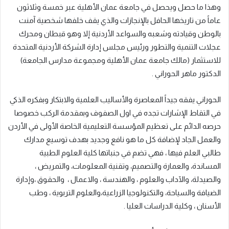
وهذا ما حصل ويحصل في جامعة عمان الأهلية عبر خمسة وثلاثون
عاماً من تاريخها الحافل بالإنجازات والذي يقف خلفها شخصية آمنت
بالوطن وقيادته وشعبه والسواعد الأردنية إلا وهو قبطان ومحرك
عجلات التنمية والتطور ورئيس مجلس إدارة الشركة الأردنية المتحدة
للاستثمار (مالك جامعة
عمان
الأهلية ومجموعة مدارس الجامعة)
الدكتور ماهر الحوراني
.
الحوراني يفقه جيداً المعاصرة والأساليب العلمية والابتكار وبفكره الذكي
في التقاط الإشارات تجده في اول الصفوف وبمقدمة الركب خصوصا
حرصه الدائم على تعظيم المؤسسة التعليمية الخاصة الأولى في الأردن
والعمل الجاد لإضافة كل ما هو نافع وجديد بهدف توسيع مدارك
طالبي العلم فيها ، فهي تضم في جنباتها كلية العلوم الطبية
المساندة،
و
العمارة والتصميم
،
وتقنية المعلومات
،
والتمريض
،
والصيدلة
،
والآداب والعلوم
،
والهندسة
، والاعمال ،
والحقوق
،
وإدارة
الضيافة والسياحة، والتكنولوجيا الزراعية
،
والعلوم التربوية
،
وطب
الأسنان
، وكلية الدراسات العليا .