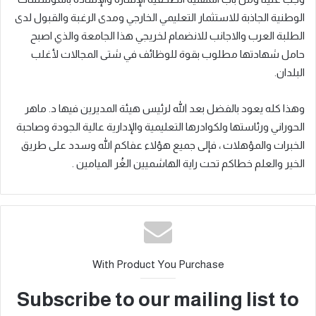
الوطنية الجاذبة للاستثمار التعليمي الخارجي ومدى الرغبة والقبول لدى
الطلبة العرب والاجانب للان
ض
مام لخريجي هذا الجامعة والذي اصبح
حامل شهادتها مطلوب بقوة للوظائف في شتى المجالات لأغلب
البلدان
.
وهذا كله يعود بالفضل بعد الله
ل
رئيس هيئة المديرين فيها د. ماهر
الحوراني
ورئاستها
ولكوادرها التعليمية والإدارية عالية الجودة وصاحبة
الخبرات والمؤهلات ، فإلى جميع هؤلاء عفاكم الله وسدد على طريق
الخير والعلم خطاكم تحت راية الهاشميين الغُر الميامين .
With Product You Purchase
Subscribe to our mailing list to