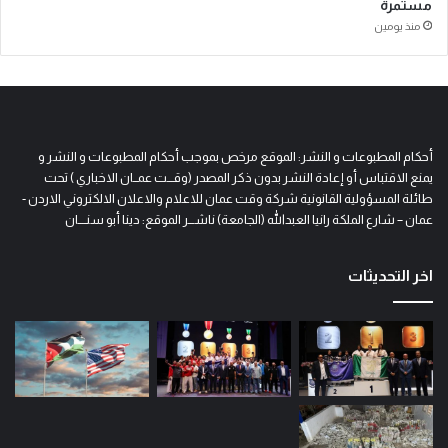
مستمرة
منذ يومين
أحكام المطبوعات و النشر: الموقع مرخص بموجب أحكام المطبوعات و النشر و
يمنع الاقتباس أو إعادة النشر بدون ذكر المصدر (وقـــت عمــان الاخباري ) تحت
طائلة المسؤولية القانونية شركة وقت عمان للاعلام والاعلان الالكتروني الاردن -
عمان – شارع الملكة رانيا العبدالله (الجامعة) ناشـــر الموقع: دينا أبو سنــــان
اخر التحديثات