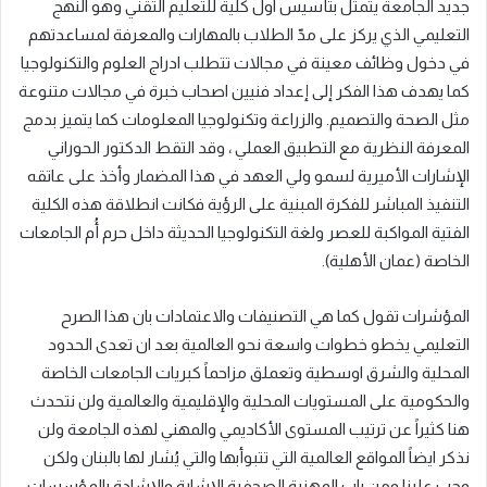
جديد الجامعة يتمثل بتأسيس اول كلية للتعليم التقني وهو النهج
التعليمي الذي يركز على مدّ الطلاب بالمهارات والمعرفة لمساعدتهم
في دخول وظائف معينة في مجالات تتطلب ادراج العلوم والتكنولوجيا
كما يهدف هذا الفكر إلى إعداد فنيين اصحاب خبرة في مجالات متنوعة
مثل الصحة والتصميم. والزراعة وتكنولوجيا المعلومات كما يتميز بدمج
المعرفة النظرية مع التطبيق العملي ، وقد التقط الدكتور الحوراني
الإشارات الأميرية لسمو ولي العهد في هذا المضمار وأخذ على عاتقه
التنفيذ المباشر للفكرة المبنية على الرؤية فكانت انطلاقة هذه الكلية
الفتية المواكبة للعصر ولغة التكنولوجيا الحديثة داخل حرم أُم الجامعات
الخاصة (عمان الأهلية)
.
المؤشرات تقول كما هي التصنيفات والاعتمادات بان هذا الصرح
التعليمي يخطو خطوات واسعة نحو العالمية بعد ان تعدى الحدود
المحلية والشرق اوسطية وتعملق مزاحماً كبريات الجامعات الخاصة
والحكومية على المستويات المحلية والإقليمية والعالمية ولن نتحدث
هنا كثيراً عن ترتيب المستوى الأكاديمي والمهني لهذه الجامعة ولن
نذكر ايضاً الم
واقع العالمية التي تتب
وأ
بها والتي يُشار لها بالبنان ولكن
وجب علينا ومن باب المهنية الصحفية الإشارة والإشادة بالمؤسسات