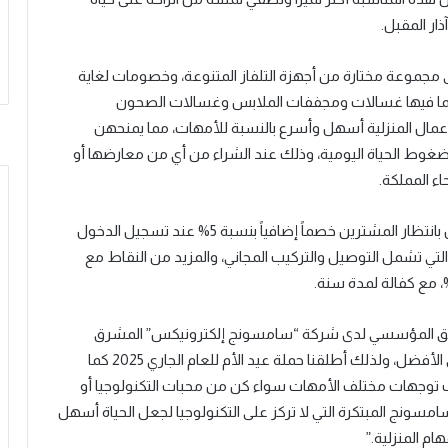
ار المقبل.
ركة في إطار الحملة خصومات لغاية 50% على مجموعة مختارة من أجهزة التلفاز المتنوعة، وخصومات لغاية
ة، بما فيها غسالات ومجففات الملابس وغسالات الصحون
لأعمال المنزلية أسهل وأسرع بالنسبة للأمهات، مما يمنحهن
 ضغوط الحياة اليومية، وذلك عند الشراء من أي من معارضها أو
ء المملكة.
، فسيكون بانتظار المشترين خصماً إضافياً بنسبة 5% عند تسجيل الدخول
لتي تشمل التوصيل والتركيب المجاني، والمزيد من النقاط مع
ويق المؤسسي لدى شركة “سامسونج إلكترونيكس” المشرق
العربي، محمد العبدالله بالقول: “نؤمن بأن كل أم تستحق الأفضل، ولذلك أطلقنا حملة عيد الأم للعام الجاري 2025 كما
اسب توجهات مختلف الأمهات سواء كن من محبات التكنولوجيا أو
امسونج المبتكرة التي لا تركز على التكنولوجيا لجعل الحياة أسهل
م المنزلية.”