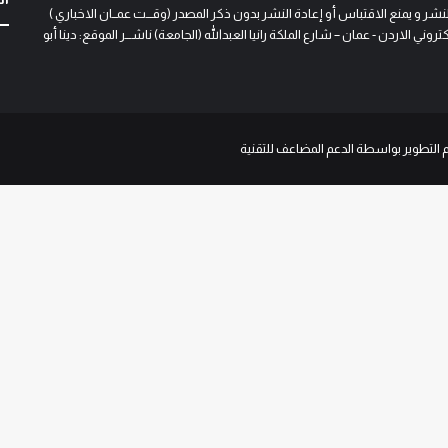
و يمنع الاقتباس أو إعادة النشر بدون ذكر المصدر (وقـــت عمــان الاخباري )
 الاردن - عمان – شارع الملكة رانيا العبدالله (الجامعة) ناشـــر الموقع: دينا أبو
م التطوير بواسطة الدعم المضاعف للتقنية