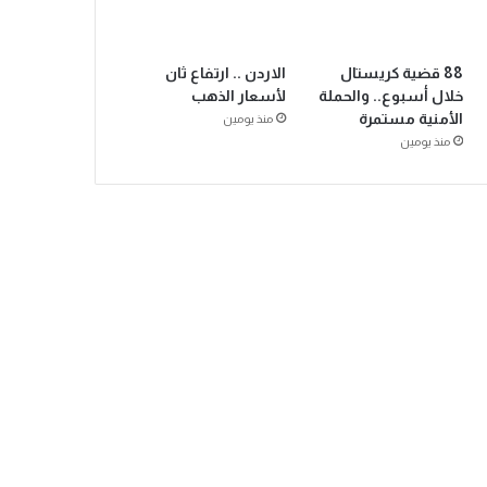
88 قضية كريستال
الاردن .. ارتفاع ثان
خلال أسبوع.. والحملة
لأسعار الذهب
الأمنية مستمرة
منذ يومين
منذ يومين