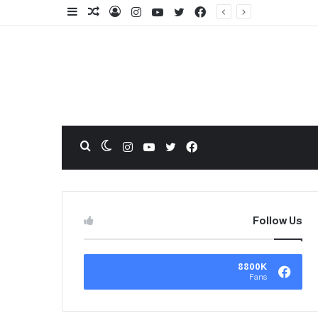
Follow Us
8800K
Fans