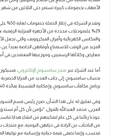
الأمهات بخصومات كبيرة تستمر حتى الثلاثين من شهر آذ
وتقدم الش
29% علىموديلات محددة من الأجهزة المنزلية الرقمي
والمكانس الكهربائية وأفران الميكروويف، والتي تجعل ا
المزيد من الوقت للاستمتاع بأوقاتهن الخاصة بعيداً عن
معارض وكلائها الرسميين، وموزعيها المعتمدين في أنحا
أما عند الشراء عبر
متجر سامسونج الإلكتروني
بحساب سامسونج، إلى جانب العديد من المزايا الحصرية ا
برنامج مكافآت سامسونج، وإمكانية التقسيط بفائدة 0%، مع كفالة لمدة سنة.
وفي تعليق له على هذا الشأن، صرح رئيس قسم التس
عودنا زبائننا في كل عام لتمكينهم من انتقاء هدايا تن
من الباحثات عن الراحة في حياتهن اليومية، مع منتجات س
فحسب، وإنما تضفي قيمة حياتية وإنسانية مع توليها المها