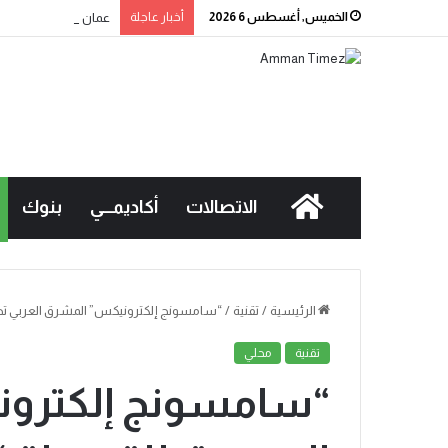
الخميس, أغسطس 6 2026
أخبار عاجلة
عمان الاهلية بطلة الج
الاتصالات
أكاديمـــي
بنوك
الرئيسية
/
تقنية
/
“سامسونج إلكترونيكس” المشرق العربي تطلق حملة “
تقنية
محلي
“سامسونج إلكترو