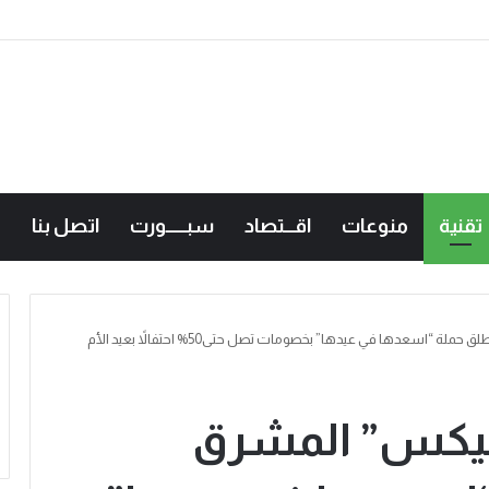
امعات الأردنية في الكراتيه للطلاب ووصيفه البطولة للطالبات .. صور
تقنية
منوعات
اقـــتصاد
سبــــــورت
اتصل بنا
اسعدها في عيدها” بخصومات تصل حتى50% احتفالاً بعيد الأم
نيكس” المشرق