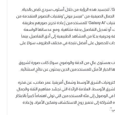
وتم تصوير الحملة بالكامل باستخدام سلسلة ‘Galaxy S25’، لتجسيد هذه الرؤية من خلال أسلوب سردي نابض بالحياة.
 الجمال الصيفية من “فيسز بيوتي”وتقنيات التصوير المتقدمة من
سامسونج. وتتيح ميزة ‘Generative Edit’ المدعومة بتقنيات ‘Galaxy AI’ للمستخدمين إعادة تحرير صورهم بطريقة
ات، أو تعديل التفاصيل بدقة متناهية. ومع عدساتها الواسعة
ميرا ‘Galaxy S25 Ultra’ كل شيء بدقة وحرفية بدءًا من المشاهد الطبيعية إلى أدق التفاصيل، بينما
لقائياً على ضبط الإعدادات للحصول على أفضل نتيجة في مختلف الظروف، سواءً على
دمين توثيق اللحظات بمستوى عالٍ من الدقة والوضوح، سواءً كانت صورة لشروق
 الخيار الأمثل للمستخدمين الذين يبحثون عن نتائج استثنائية.
لكترونيات الشرق الأوسط وشمال أفريقيا، عمر صاحب، عن فخره
لشرق الأوسط، العلامة الرائدة التي تجسّد مفاهيم الثقة والجمال
‘Galaxy S25 Edge’ ليجسّد رؤيتنا في الوصول إلى فئة المستخدمين التي تولي اهتماماً كبيراً بالابتكار
 الشراكة إلى تحفيز روح الاستكشاف وتمكين الأفراد، وإعادة
ي”.