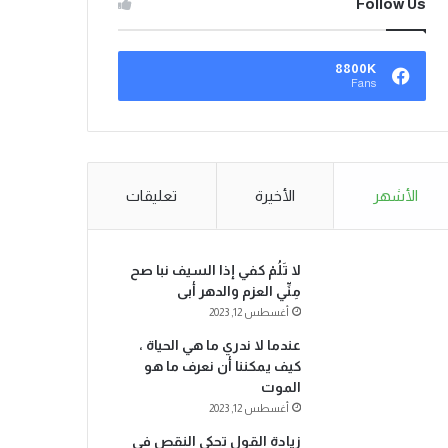
Follow Us
8800K
Fans
الأشهر
الأخيرة
تعليقات
لا تَلُمْ كفي إذا السيف نبا صح
مِنِّي العزم والدهر أبى
أغسطس 12, 2023
عندما لا ندري ما هي الحياة ،
كيف يمكننا أن نعرف ما هو
الموت
أغسطس 12, 2023
زيادة القول تحكي النقص في