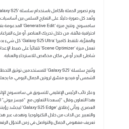
وتُعد كل صورة دليلاً على التمازج السلس بين أساسيات
احترافية فائقة، من خلال تحريك العناصر، أو ملء الفراغ
والمقرِّبة، تلتقط كا
تعمل ميزة ‘Scene Optimizer’ ت
شاطئ البحر أو في مكان مخصّص للاسترخاء والعناية.
وتُتيح سلسلة ‘Galaxy S25’ للمستخ
الشمس أو فيديو منسّق لروتين الجمال اليومي، ما يجعلها
وعبّر نائب الرئيس الإقليمي للتسويق في سامسونج للإ
بهذا التعاون وقال: “يُسعدنا التعاون مع “فيسز بيوتي” ا
العصري. ويأتي إطلاق 
والتعبير عن الذات من خلال التكنولوجيا. ونهدف عبر هذه
تعريف مفهومي الجمال والتواصل في زمن التحوّل الرقم