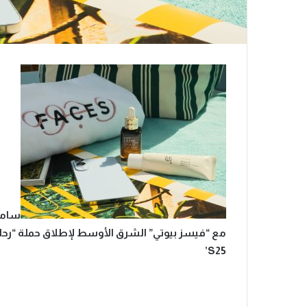
سامس
مع “فيسز بيوتي” الشرق الأوسط لإطلاق حملة “رحلة
’
S25