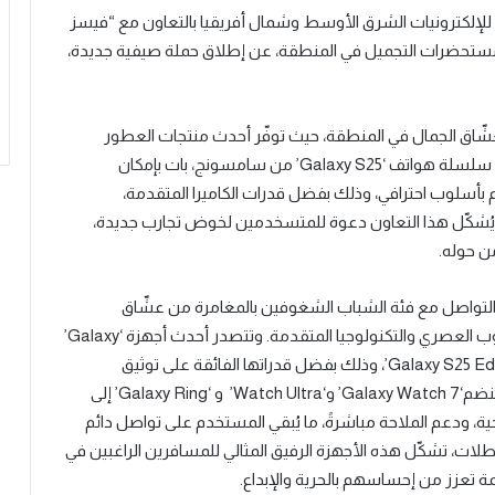
لكترونيات الشرق الأوسط وشمال أفريقيا بالتعاون مع “فيسز
ة مستحضرات التجميل في المنطقة، عن إطلاق حملة صيفية جديدة،
شّاق الجمال في المنطقة، حيث توفّر أحدث منتجات العطور
والعناية بالبشرة والشعر والمكياج، ومعطرات الجو. ومع سلسلة هواتف ‘Galaxy S25’ من سامسونج، بات بإمكان
 بأسلوب احترافي، وذلك بفضل قدرات الكاميرا المتقدمة،
 ويُشكّل هذا التعاون دعوة للمتسخدمين لخوض تجارب جديدة،
ن حوله.
لتواصل مع فئة الشباب الشغوفين بالمغامرة من عشّاق
الاستكشاف والباحثين عن تجربة جديدة تجمع بين الأسلوب العصري والتكنولوجيا المتقدمة. وتتصدر أحدث أجهزة ‘Galaxy’
من سامسونج المشهد، مثل ‘Galaxy S25 Ultra’ و ‘Galaxy S25 Edge’، وذلك بفضل قدراتها الفائقة على توثيق
اللحظات التي لا تُنسى. وإلى جانب هذه الهواتف الرائدة، تنضم‘Galaxy Watch 7’ و‘Watch Ultra’ و ‘Galaxy Ring’ إلى
حية، ودعم الملاحة مباشرةً، ما يُبقي المستخدم على تواصل دائم
عطلات، تشكّل هذه الأجهزة الرفيق المثالي للمسافرين الراغبين في
مة تعزز من إحساسهم بالحرية والإبداع.