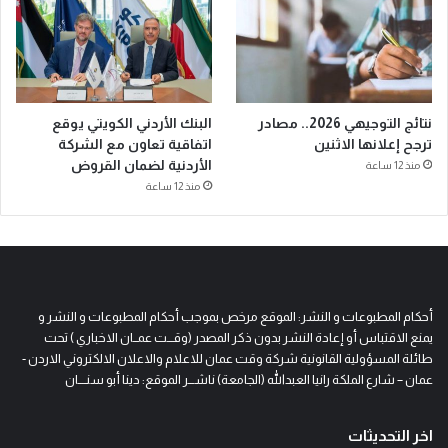
نتائج التوجيهي 2026.. مصادر
البنك الأردني الكويتي يوقع
ترجح إعلانها الاثنين
اتفاقية تعاون مع الشركة
الأردنية لضمان القروض
منذ 12 ساعة
منذ 12 ساعة
أحكام المطبوعات و النشر: الموقع مرخص بموجب أحكام المطبوعات و النشر و
يمنع الاقتباس أو إعادة النشر بدون ذكر المصدر (وقـــت عمــان الاخباري ) تحت
طائلة المسؤولية القانونية شركة وقت عمان للاعلام والاعلان الالكتروني الاردن -
عمان – شارع الملكة رانيا العبدالله (الجامعة) ناشـــر الموقع: دينا أبو سنــــان
اخر التحديثات