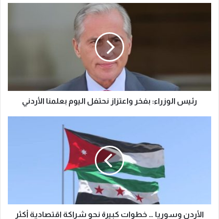
رئيس الوزراء: بفخر واعتزاز نحتفل اليوم بعلمنا الأردني
الأردن وسوريا … خطوات كبيرة نحو شراكة اقتصادية أكثر