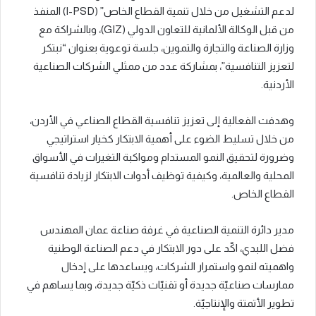
لدعم التشغيل من خلال تنمية القطاع الخاص” (I-PSD) المنفذ
من قبل الوكالة الألمانية للتعاون الدولي (GIZ)، وبالشراكة مع
وزارة الصناعة والتجارة والتموين، جلسة توعوية بعنوان “نبتكر
لتعزيز التنافسية”، بمشاركة عدد من ممثلي الشركات الصناعية
الأردنية.
وهدفت الفعالية إلى تعزيز تنافسية القطاع الصناعي في الأردن،
من خلال تسليط الضوء على أهمية الابتكار كخيار استراتيجي
وضرورة لتحقيق النمو المستدام ومواكبة التغيرات في الأسواق
المحلية والعالمية، وكيفية توظيف أدوات الابتكار لزيادة تنافسية
القطاع الخاص.
مدير دائرة التنمية الصناعية في غرفة صناعة عمان المهندس
فضل اللبدي، اكّد على دور الابتكار في دعم الصناعة الوطنية
واهميته لنمو واستمرار الشركات، ويساعدها على إدخال
ممارسات صناعيّة جديدة أو تقنيّات ذكيّة جديدة، وبما يساهم في
تطوير الأتمتة والإنتاجيّة.