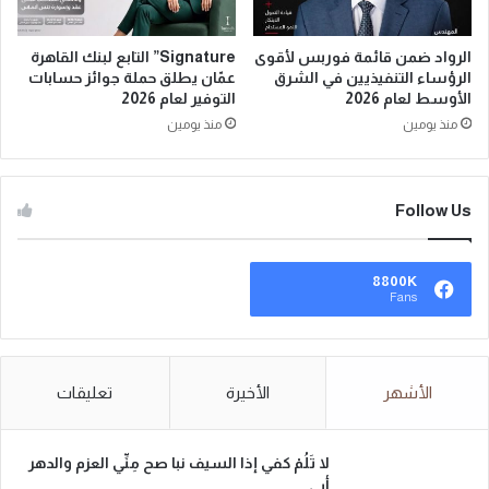
الرواد ضمن قائمة فوربس لأقوى
Signature” التابع لبنك القاهرة
الرؤساء التنفيذيين في الشرق
عمّان يطلق حملة جوائز حسابات
الأوسط لعام 2026
التوفير لعام 2026
منذ يومين
منذ يومين
Follow Us
8800K
Fans
الأشهر
الأخيرة
تعليقات
لا تَلُمْ كفي إذا السيف نبا صح مِنِّي العزم والدهر
أبى