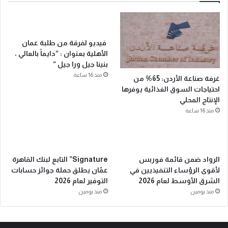
فيديو لفرقة من طلبة عمان
الأهلية بعنوان : “دايماً بالعالي ،
بنينا جيل ورا جيل “
منذ 16 ساعة
غرفة صناعة الأردن: 65% من
احتياجات السوق الغذائية يوفرها
الإنتاج المحلي
منذ 16 ساعة
الرواد ضمن قائمة فوربس
Signature” التابع لبنك القاهرة
لأقوى الرؤساء التنفيذيين في
عمّان يطلق حملة جوائز حسابات
الشرق الأوسط لعام 2026
التوفير لعام 2026
منذ يومين
منذ يومين