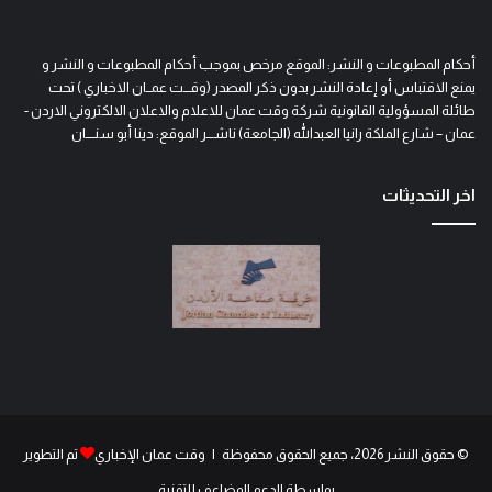
أحكام المطبوعات و النشر: الموقع مرخص بموجب أحكام المطبوعات و النشر و
يمنع الاقتباس أو إعادة النشر بدون ذكر المصدر (وقـــت عمــان الاخباري ) تحت
طائلة المسؤولية القانونية شركة وقت عمان للاعلام والاعلان الالكتروني الاردن -
عمان – شارع الملكة رانيا العبدالله (الجامعة) ناشـــر الموقع: دينا أبو سنــــان
اخر التحديثات
© حقوق النشر 2026، جميع الحقوق محفوظة | وقت عمان الإخباري
تم التطوير
بواسطة الدعم المضاعف للتقنية