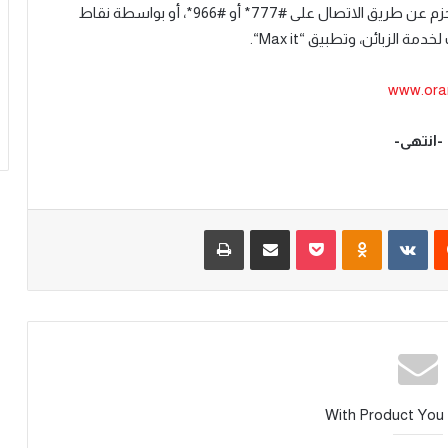
وبإمكان جميع الزبائن من الأفراد والشركات الاشتراك بالحزم عن طريق الاتصال على #777* أو #966*، أو بواسطة نقاط
لخدمة الزبائن
، وتطبيق “
Max it
“.
www.ora
-انتهى-
With Product You