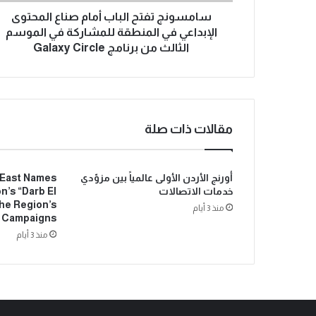
سامسونج تفتح الباب أمام صناع المحتوى
الإبداعي في المنطقة للمشاركة في الموسم
الثالث من برنامج Galaxy Circle
مقالات ذات صلة
أورنج الأردن الأولى عالمياً بين مزوّدي
 East Names
خدمات الاتصالات
n’s “Darb El
he Region’s
منذ 3 أيام
e Campaigns
منذ 3 أيام