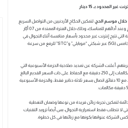
ير المحدود بـ 15 دينار
خلال موسم الحج
، لتمكين
الحجّاج الأردنيين من
التواصل السريع
والسلس مع عائلاتهم وأحبائهم طوال فترة موسم الحج وعند أدائهم للمناسك، وذلك خلال الفترة الممتدة من 07 أيّار
م الواسعة التي تتيح إنترنت غير محدود بأسعار منافسة أثناء التجوال في
لخامس (
5G
)
عبر شبكتي “موبايلي” و”
STC
” للرفع من سرعة
تجربتهم، أعلنت الشركة عن تمديد صلاحية الحزمة الأسبوعية التي
توفر إنترنت غير محدودة إلى أسبوعين، وزيادة دقائق المكالمات إلى 250 دقيقة مع الحفاظ على ذات السعر القديم البالغ
مع 10 دقائق اتصال بسعر ثلاثة دنانير فقط، والحزمة الأسبوعية
دائمة لتمكين تجربة زبائن فريدة من نوعها وضمان التغطية
تي لا تتطلب فقط استمرارية التجوال، بس أيضاً تزويد التقنيات
 تعكس الشركة عنوانها بكونها مع زبائنها في كل خطوة.