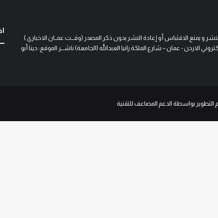
اخ
و يمنع الاقتباس أو إعادة النشر بدون ذكر المصدر (وقـــت عمــان الاخباري )
 الاردن - عمان – شارع الملكة رانيا العبدالله (الجامعة) ناشـــر الموقع: دينا أبو
م التطوير بواسطة الدعم المضاعف للتقنية