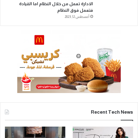
منذ يوم واحد
أحكام المطبوعات و النشر: الموقع مرخص بموجب أحكام المطبوعات و النشر و
يمنع الاقتباس أو إعادة النشر بدون ذكر المصدر (وقـــت عمــان الاخباري ) تحت
طائلة المسؤولية القانونية شركة وقت عمان للاعلام والاعلان الالكتروني الاردن -
عمان – شارع الملكة رانيا العبدالله (الجامعة) ناشـــر الموقع: دينا أبو سنــــان
اخر التحديثات