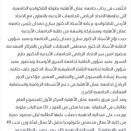
حمدان وعميد شؤون الطلبة الأستاذ الدكتور مصطفى العطيات،
وبمتابعة مباشرة من قبل مشرفي النشاط الرياضي في الجامعة
الكابتن صهيب الطراونة والكابتن جنان محمود .
ويذكر أن البطولة قد شهدت منافسات قوية ومستويات فنية
متميزة، عكست جاهزية اللاعبين واللاعبات وروحهم الرياضية العالية،
وسط أجواء حماسية وتنظيم مميز أسهم في إنجاح الحدث الرياضي.
كما أكدت البطولة أهمية تعزيز النشاط الرياضي الجامعي، وترسيخ قيم
التنافس الشريف والانضباط والعمل الجماعي بين الطلبة، إلى جانب
اكتشاف المواهب الرياضية وصقل قدراتهم.
With Product You Purchase
Subscribe to our mailing list to
get the new updates!