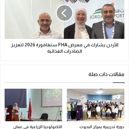
8800K
Fans
الأشهر
الأخيرة
تعليقات
لا تَلُمْ كفي إذا السيف نبا صح مِنِّي العزم والدهر
أبى
أغسطس 12, 2023
عندما لا ندري ما هي الحياة ، كيف يمكننا أن
نعرف ما هو الموت
أغسطس 12, 2023
زيادة القول تحكي النقص في العمل ومنطق
المرء قد يهديه للزلل
أغسطس 12, 2023