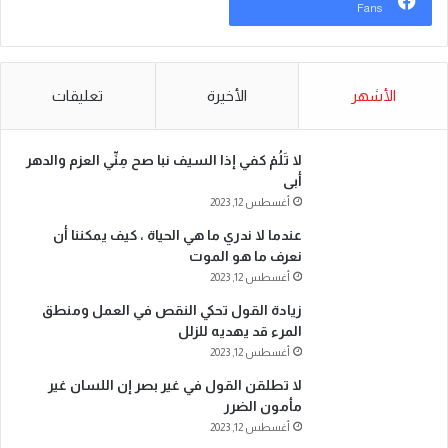
Signature” التابع لبنك القاهرة
ترحيب شعبي باشتراطات
عمّان يطلق حملة جوائز حسابات
الشاورما الجديدة.. والنقابة
التوفير لعام 2026
تطالب بتطبيقها تدريجياً
منذ يوم واحد
منذ يوم واحد
نتائج التوجيهي 2026.. مصادر
البنك الأردني الكويتي يوقع
ترجح إعلانها الاثنين
اتفاقية تعاون مع الشركة
الأردنية لضمان القروض
منذ يوم واحد