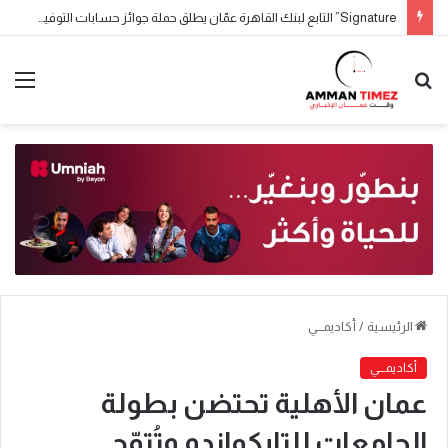
Signature” التابع لبنك القاهرة عمّان يطلق حملة جوائز حسابات التوفير لعام 2026
الرئيسية
/
أكاديمـــي
أكاديمـــي
عمان الأهلية تحتضن بطولة
الجامعات للتايكواندو وتُتوّج