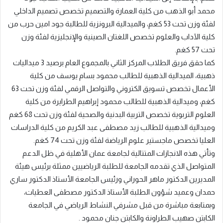
Lorem ipsum dolor sit amet, consectetur.
البنك الأهلي الأردني يُطلق كتاب “مسكوكات مدينة مادبا”
إهداءً لبلدية مادبا الكبرى