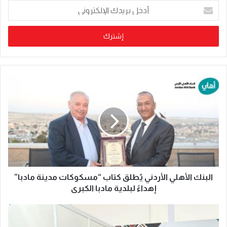
دورة تدريبية بمركز البحوث
التكنولوجيا الزراعية في عمان
الدوائية والتشخيصية في عمان
الأهلية تشارك بفعاليات اليوم
الاهلية حول الهندسة الطبية
العالمي لمكافحة التصحر والجفاف
الحيوية
2026
منذ يوم واحد
منذ يوم واحد
هندسة عمان الأهلية تحصد
فريق طالبات جامعة البترا يحرز
المركز الأول بمسابقة مشاريع
المركز الأول في بطولة الجامعات
النقل والمرور
الأردنية للكاراتيه
منذ يوم واحد
منذ 3 أيام
Follow Us