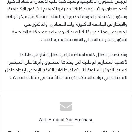
الرئيس للشؤون الأكاديمية وعميد كلية طب الأسنان الأستاذ الدكتور
أحمد حمدان، ونائب عميد كلية العمارة والتصميم للشؤون الأكاديمية
وشؤون الاعتماد والجودة الدكتورة رنا النقلة ، وممثلا عن مركز الريادة
والابتكار في الجامعة الدكتورة ولاء الصمادي ، والدكتور علي
الصميدعي ممثلا عن كلية الصيدلة ، ومساعد عميد كلية الهندسة
لشؤون التدريب الميداني المهندسة منيرة الطيب.
وقد تضمن الحفل كلمة افتتاحية لراعي الحفل أشار من خلالها
لأهمية المشاريع الوطنية التي ينفذها الصندوق وأثرها على المجتمع،
لاسيما الجوائز السنوية التي تطلق طاقات التفكير الإبداعي لإيجاد حلول
للتحديات التي تواجه المملكة الاردنية الهاشمية في مختلف المجالات
With Product You Purchase