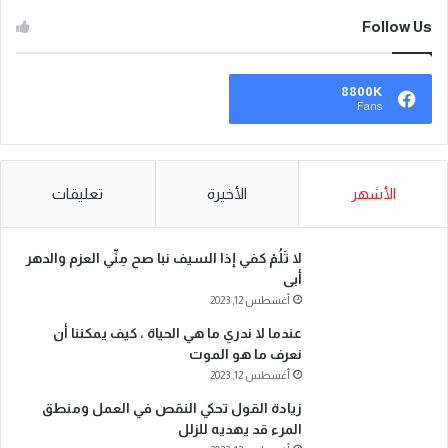
Follow Us
8800K
Fans
الأشهر
الأخيرة
تعليقات
لا تَلُمْ كفي إذا السيف نبا صح مِنِّي العزم والدهر
أبى
أغسطس 12, 2023
عندما لا ندري ما هي الحياة ، كيف يمكننا أن
نعرف ما هو الموت
أغسطس 12, 2023
زيادة القول تحكي النقص في العمل ومنطق
المرء قد يهديه للزلل