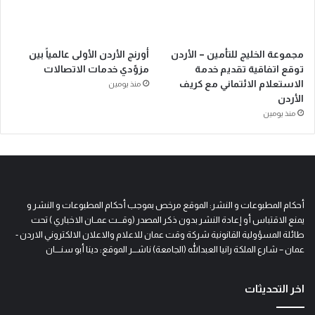
مجموعة الخليج للتأمين – الأردن
أورنج الأردن الأولى عالمياً بين
توقع اتفاقية تقديم خدمة
مزوّدي خدمات الاتصالات
الاستعلام الائتماني مع كريف
منذ يومين
الأردن
منذ يومين
أحكام المطبوعات و النشر: الموقع مرخص بموجب أحكام المطبوعات و النشر و
يمنع الاقتباس أو إعادة النشر بدون ذكر المصدر (وقـــت عمــان الاخباري ) تحت
طائلة المسؤولية القانونية شركة وقت عمان للاعلام والاعلان الالكتروني الاردن -
عمان – شارع الملكة رانيا العبدالله (الجامعة) ناشـــر الموقع: دينا أبو سنــــان
اخر التحديثات