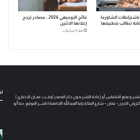
اشتراطات الشاورما
نتائج التوجيهي 2026.. مصادر ترجح
نقابة تطالب بتطبيقها
إعلانها الاثنين
منذ 5 ساعات
اخ
و يمنع الاقتباس أو إعادة النشر بدون ذكر المصدر (وقـــت عمــان الاخباري )
 الاردن - عمان – شارع الملكة رانيا العبدالله (الجامعة) ناشـــر الموقع: دينا أبو