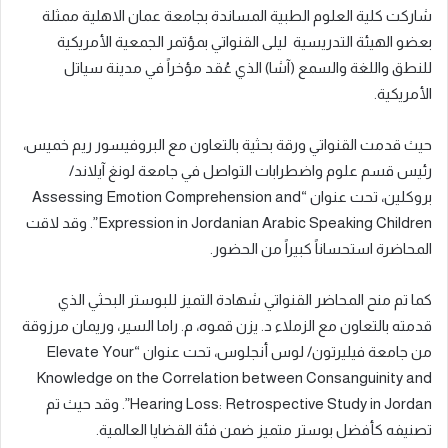
شاركت كلية العلوم الطبية المساندة بجامعة عمان الاهلية ممثلة
بعضو الهيئة التدريسية ليلى القنواتي بمؤتمر الجمعية الأمريكية
للنطق واللغة والسمع (آشا) الذي عُقد مؤخراً في مدينة سياتل
الأمريكية.
حيث قدمت القنواتي ورقة بحثية بالتعاون مع البروفيسور ريم خميس،
رئيس قسم علوم واضطرابات التواصل في جامعة لونغ آيلاند/
بروكلين، تحت عنوان “Assessing Emotion Comprehension and
Expression in Jordanian Arabic Speaking Children”. وقد لاقت
المحاضرة استحساناً كبيراً من الحضور.
كما تم منح المحاضر القنواتي شهادة التميز للبوستر البحثي الذي
قدمته بالتعاون مع الزملاء د. يزن قموه، م. راما السير، وريمان مرزوقة
من جامعة فيليرتون/ لوس أنجلوس، تحت عنوان “Elevate Your
Knowledge on the Correlation between Consanguinity and
Hearing Loss: Retrospective Study in Jordan”. وقد حيث تم
تصنيفه كأفضل بوستر متميز ضمن فئة القضايا العالمية.