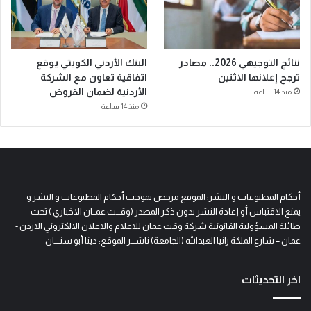
نتائج التوجيهي 2026.. مصادر
البنك الأردني الكويتي يوقع
ترجح إعلانها الاثنين
اتفاقية تعاون مع الشركة
الأردنية لضمان القروض
منذ 14 ساعة
منذ 14 ساعة
أحكام المطبوعات و النشر: الموقع مرخص بموجب أحكام المطبوعات و النشر و
يمنع الاقتباس أو إعادة النشر بدون ذكر المصدر (وقـــت عمــان الاخباري ) تحت
طائلة المسؤولية القانونية شركة وقت عمان للاعلام والاعلان الالكتروني الاردن -
عمان – شارع الملكة رانيا العبدالله (الجامعة) ناشـــر الموقع: دينا أبو سنــــان
اخر التحديثات