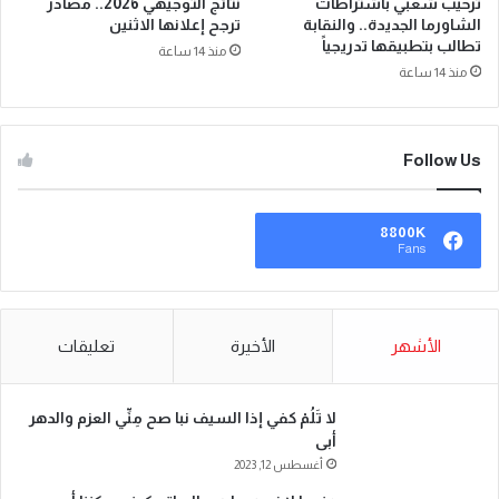
ترحيب شعبي باشتراطات
نتائج التوجيهي 2026.. مصادر
الشاورما الجديدة.. والنقابة
ترجح إعلانها الاثنين
تطالب بتطبيقها تدريجياً
منذ 14 ساعة
منذ 14 ساعة
Follow Us
8800K
Fans
الأشهر
الأخيرة
تعليقات
لا تَلُمْ كفي إذا السيف نبا صح مِنِّي العزم والدهر
أبى
أغسطس 12, 2023