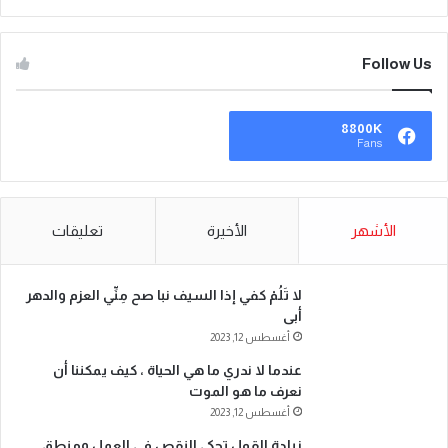
Follow Us
8800K
Fans
الأشهر
الأخيرة
تعليقات
لا تَلُمْ كفي إذا السيف نبا صح مِنِّي العزم والدهر
أبى
أغسطس 12, 2023
عندما لا ندري ما هي الحياة ، كيف يمكننا أن
نعرف ما هو الموت
أغسطس 12, 2023
زيادة القول تحكي النقص في العمل ومنطق