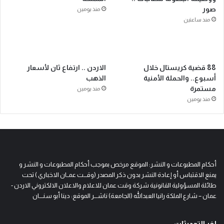
صور
منذ يومين
منذ ساعتين
88 قضية كريستال خلال
الاردن .. ارتفاع ثان لأسعار
أسبوع.. والحملة الأمنية
الذهب
مستمرة
منذ يومين
منذ يومين
أحكام المطبوعات و النشر: الموقع مرخص بموجب أحكام المطبوعات و النشر و
يمنع الاقتباس أو إعادة النشر بدون ذكر المصدر (وقـــت عمــان الاخباري ) تحت
طائلة المسؤولية القانونية شركة وقت عمان للاعلام والاعلان الالكتروني الاردن -
عمان – شارع الملكة رانيا العبدالله (الجامعة) ناشـــر الموقع: دينا أبو سنــــان
اخر التحديثات