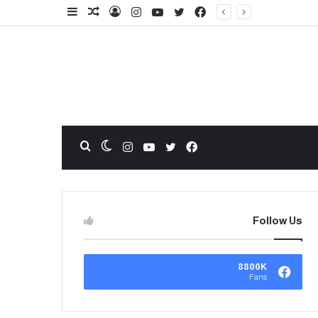
Follow Us
8800K
Fans