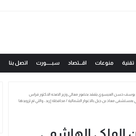
تقنية
منوعات
اقـــتصاد
سبــــــورت
اتصل بنا
د يوسف حسن العيسوي يتفقد بحضور معالي وزير الصحه الدكتور فراس
-11-2023 وحدة الرنين المغناطيسي بمستشفى معاذ بن جبل بالاغوار الشمالية / محافظة إربد ، والتي تم تزويدها
ن الملكي الهاشمي