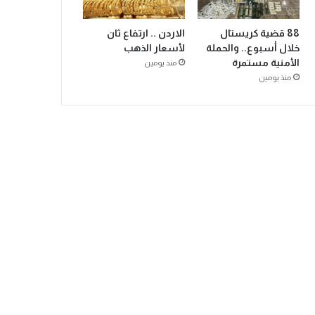
88 قضية كريستال
الاردن .. ارتفاع ثان
خلال أسبوع.. والحملة
لأسعار الذهب
الأمنية مستمرة
منذ يومين
منذ يومين