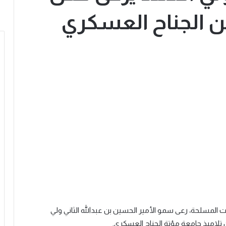
ج الفوج الـ 34 من الجناح العسكري
وات المسلحة، رعى سمو الأمير الحسين بن عبدالله الثاني ولي
 من تلاميذ جامعة مؤتة الجناح العسكري.