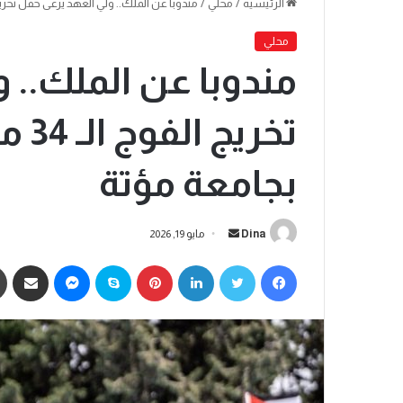
الرئيسية
/
محلي
/
مندوبا عن الملك.. ولي العهد يرعى حفل تخريج الفوج الـ 34 من الجناح الع
محلي
مندوبا عن الملك.. 
تخري
بجامعة مؤتة
Dina
مايو 19, 2026