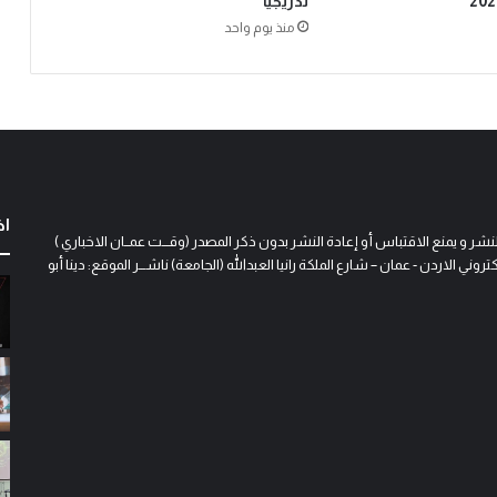
تدريجياً
منذ يوم واحد
اخ
و يمنع الاقتباس أو إعادة النشر بدون ذكر المصدر (وقـــت عمــان الاخباري )
 الاردن - عمان – شارع الملكة رانيا العبدالله (الجامعة) ناشـــر الموقع: دينا أبو