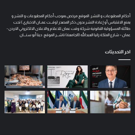
أحكام المطبوعات و النشر: الموقع مرخص بموجب أحكام المطبوعات و النشر و
يمنع الاقتباس أو إعادة النشر بدون ذكر المصدر (وقـــت عمــان الاخباري ) تحت
طائلة المسؤولية القانونية شركة وقت عمان للاعلام والاعلان الالكتروني الاردن -
عمان – شارع الملكة رانيا العبدالله (الجامعة) ناشـــر الموقع: دينا أبو سنــــان
اخر التحديثات