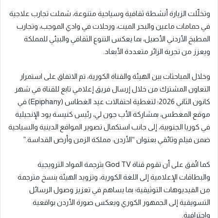
وتخلّلت الزيارة أنشطة ثقافية وسياحية متنوعة، شملت تجارب علاجية
في حمامات ماعين والبحر الميت، ورحلات في وادي الموجب، وتجارب
المطبخ الأردني الأصيل، بما يعكس التنوع الثقافي والبيئي للمملكة
ويعزز من تجربة الزائر متعددة الأبعاد.
وخلال المباحثات بين الهيئة والقناة الكورية، تم الاتفاق على استمرار
التعاون المشترك من خلال إرسال فريق إعلامي تابع للقناة في شهر
كانون الثاني 2026؛ لتغطية احتفالات عيد الغطاس (Epiphany) في
موقع المغطس، بمشاركة الأب جون لي، رئيس كنيسة يود الإنجيلية
في كوريا الجنوبية، إلى جانب استكمال تصوير المواقع الدينية والسياحية
ضمن فيلم وثائقي بعنوان “الأردن: مملكة الزمن وأرض القداسة.”
كما اتُفق على أن تقوم قناة God TV بترجمة المواد الترويجية
والبطاقات الإعلامية إلى اللغة الكورية، وتزويد الهيئة بنسخ مترجمة
من الفيديوهات التوثيقية؛ بما يساهم في تعزيز وصول الرسائل
التسويقية إلى الجمهور الكوري ويعكس صورة الأردن بواقعية
واحترافية.