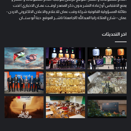
يمنع الاقتباس أو إعادة النشر بدون ذكر المصدر (وقـــت عمــان الاخباري ) تحت
طائلة المسؤولية القانونية شركة وقت عمان للاعلام والاعلان الالكتروني الاردن -
عمان – شارع الملكة رانيا العبدالله (الجامعة) ناشـــر الموقع: دينا أبو سنــــان
اخر التحديثات