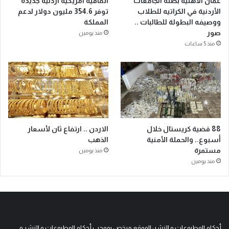
عمان الاهلية بطلة الجامعات
اتفاقية أمريكية أردنية جديدة
الأردنية في الكراتيه للطلاب
توفر 354.6 مليون دولار لدعم
ووصيفه البطولة للطالبات ..
المملكة
صور
منذ يومين
منذ 5 ساعات
88 قضية كريستال خلال
الاردن .. ارتفاع ثان لأسعار
أسبوع.. والحملة الأمنية
الذهب
مستمرة
منذ يومين
منذ يومين
أحكام المطبوعات و النشر: الموقع مرخص بموجب أحكام المطبوعات و النشر و