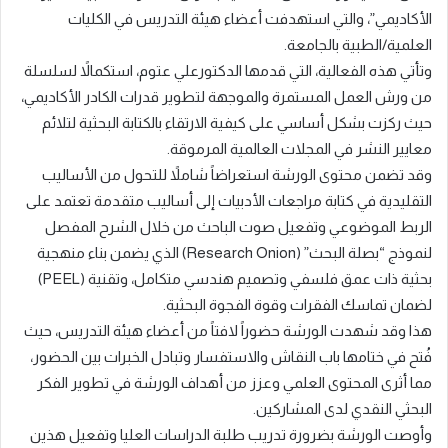
الأكاديمي”، والتي استهدفت أعضاء هيئة التدريس في الكليات
العلمية/الطبية بالجامعة.
وتأتي هذه الفعالية، التي قدمها الدكتورعلي عتوم، استكمالاً لسلسلة
من ورش العمل المستمرة والموجهة لتطوير قدرات الكادر الأكاديمي،
حيث ركزت بشكل أساسي على كيفية الارتقاء بالكتابة البحثية لتلائم
معايير النشر في المجلات العالمية المرموقة.
وقد تضمن محتوى الورشة استعراضاً شاملاً للتحول من الأساليب
التقليدية في كتابة مراجعات الأدبيات إلى أساليب متقدمة تعتمد على
الربط الموضوعي وتفعيل صوت الباحث من خلال الشرح المفصل
لنموذج “بصلة البحث” (Research Onion) الذي يضمن بناء منهجية
بحثية ذات عمق فلسفي وتصميم هندسي متكامل، وتقنية (PEEL)
لضمان تماسك الفقرات وقوة الفجوة البحثية.
هذا وقد شهدت الورشة حضوراً لافتاً من أعضاء هيئة التدريس، حيث
فُتح في ختامها باب النقاش والاستفسار وتبادل الخبرات بين الحضور،
مما أثرى المحتوى العلمي وعزز من أهداف الورشة في تطوير الفكر
البحثي النقدي لدى المشاركين.
وأوصت الورشة بضرورة تدريب طلبة الدراسات العليا وتفعيل هذين