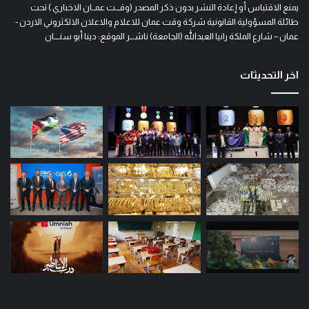
يمنع الاقتباس أو إعادة النشر بدون ذكر المصدر (وقـــت عمــان الاخباري ) تحت
طائلة المسؤولية القانونية شركة وقت عمان للاعلام والاعلان الالكتروني الاردن -
عمان – شارع الملكة رانيا العبدالله (الجامعة) ناشـــر الموقع: دينا أبو سنــــان
اخر التحديثات