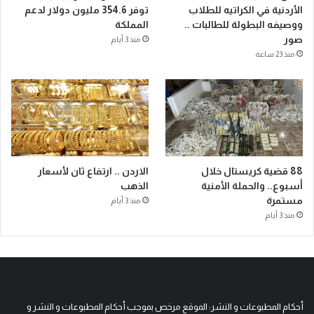
الأردنية في الكراتيه للطلاب
توفر 354.6 مليون دولار لدعم
ووصيفه البطولة للطالبات ..
المملكة
صور
منذ 3 أيام
منذ 23 ساعة
88 قضية كريستال خلال
الاردن .. ارتفاع ثان لأسعار
أسبوع.. والحملة الأمنية
الذهب
مستمرة
منذ 3 أيام
منذ 3 أيام
أحكام المطبوعات و النشر: الموقع مرخص بموجب أحكام المطبوعات و النشر و