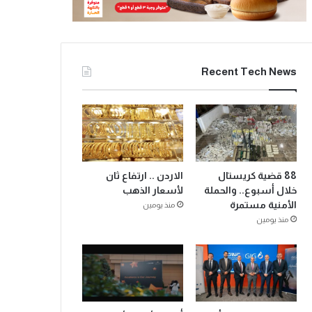
Recent Tech News
88 قضية كريستال
الاردن .. ارتفاع ثان
خلال أسبوع.. والحملة
لأسعار الذهب
الأمنية مستمرة
منذ يومين
منذ يومين