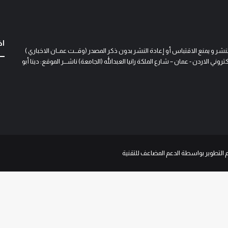
اخ
و يمنع الاقتباس أو إعادة النشر بدون ذكر المصدر (وقـــت عمــان الاخباري )
 الاردن - عمان – شارع الملكة رانيا العبدالله (الجامعة) ناشـــر الموقع: دينا أبو
م التطوير بواسطة الدعم المضاعف للتقنية