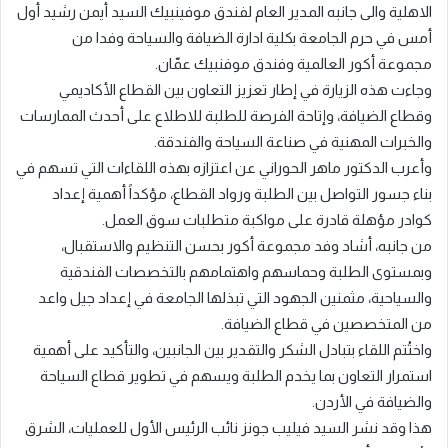
الاهلية والى جانبه المدير العام لفندق موفينبيك السيد أيمن رشيد أول
أمس في حرم الجامعة بكلية ادارة الضيافة والسياحة وفدا من
مجموعة أكور العالمية وفندق موفنبيك عمّان.
وجاءت هذه الزيارة في إطار تعزيز التعاون بين القطاع الأكاديمي
وقطاع الضيافة، وإتاحة الفرصة للطلبة للاطلاع على أحدث الممارسات
والخبرات المهنية في صناعة السياحة والفندقة.
وأعرب الدكتور ماهر الحوراني عن اعتزازه بهذه اللقاءات التي تسهم في
بناء جسور التواصل بين الطلبة ورواد القطاع، مؤكداً أهمية إعداد
كوادر مؤهلة قادرة على مواكبة متطلبات سوق العمل.
من جانبه، أشاد وفد مجموعة أكور بحسن التنظيم والاستقبال،
وبمستوى الطلبة وحماسهم واهتمامهم بالتخصصات الفندقية
والسياحية، مثمنين الجهود التي تبذلها الجامعة في إعداد جيل واعد
من المتخصصين في قطاع الضيافة.
واختُتم اللقاء بتبادل الشكر والتقدير بين الجانبين، والتأكيد على أهمية
استمرار التعاون بما يخدم الطلبة ويسهم في تطوير قطاع السياحة
والضيافة في الأردن.
هذا وقد نشر السيد فيليب جونز نائب الرئيس الأول للعمليات، الشرق