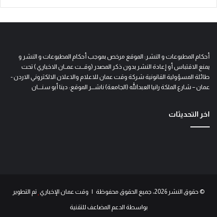
أحكام المطبوعات و النشر: الموقع مرخص بموجب أحكام المطبوعات و النشر و
يمنع الاقتباس أو إعادة النشر بدون ذكر المصدر (وقـــت عمــان الاخباري ) تحت
طائلة المسؤولية القانونية شركة وقت عمان للاعلام والاعلان الالكتروني الاردن -
عمان – شارع الملكة رانيا العبدالله (الجامعة) ناشـــر الموقع: دينا أبو سنــــان
اخر التحديثات
© حقوق النشر 2026، جميع الحقوق محفوظة | وقت عمان الإخباري
تم التطوير
بواسطة الدعم المضاعف للتقنية