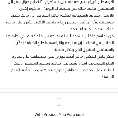
الأوسط وأفريقيا عبر صفحته على انستغرام : “التعليم جواز سفر إلى
المستقبل، فالغد ملك لمن يستعد له اليوم.” – مالكوم إكس
بالأمس، تشرفنا باستضافة الدكتور ماهر أحمد حوراني، مالك فندق
موفنبيك عمّان ورئيس مجلس إدارة جامعة الأهلية عمّان، على مأدبة
غداء رائعة في كلية السياحة.
من الملهم دائمًا أن نشهد الشغف والحماس والدافعية التي يُظهرها
الطلاب في قطاعنا. إن تفانيهم والتزامهم بقطاع الضيافة يُذكّرنا
بالمستقبل المشرق الذي ينتظر مهنتنا.
شكر خاص للدكتور ماهر أحمد حوراني على استضافته لنا، ولمديرنا
العام للمجموعة، أيمن رشيد، على قيادته ودعمه المستمر، وشكر
للطلاب على حفاوة استقبالهم وكرم ضيافتهم، وعلى مأدبة الغداء
الشهية.
With Product You Purchase