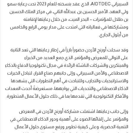
السيبراني AIDTDEC، الذي عقد بنسخته للعام 2023 تحت رعاية سمو
ولي العهد، الأمير الحسين بن عبدالله الثاني، في مركز الملك الحسين
بن طلال للمؤتمرات – البحر الميت، من خلال رعايتها لإقامته
ومشاركتها في فعالياته التي امتدت على مدار يومي الرابع والخامس
من أيلول الجاري.
وقد سجلت أورنج الأردن حضوراً بارزاً في إطار رعايتها التي تعد الثانية
على التوالي للمعرض والمؤتمر، الذي جمع العديد من الخبراء
والمبتكرين والشركات الناشئة الرائدة في مجال تكنولوجيا الدفاع بالذكاء
الاصطناعي والأمن السيبراني، وإلى جانبهم صناع القرار، لتبادل الخبرات
والاستراتيجيات والتجارب وللتباحث في أهم التطورات التي يشهدها
الذكاء الاصطناعي والتحديات التي يواجهها، مستعرضةً أحدث المعدات
والأفكار التكنولوجية التي تقدمها بما في ذلك حلول الأعمال المتطورة.
وإلى جانب رعايتها، اشتملت مشاركة أورنج الأردن في المعرض
والمؤتمر على إلقائها الضوء على أهمية ودور الذكاء الاصطناعي في
التنمية الحضرية، وعلى كيفية تطوير ورفع مستوى حلول الأعمال