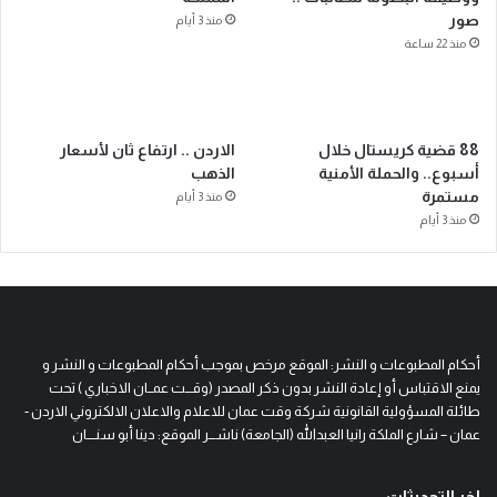
صور
منذ 3 أيام
منذ 22 ساعة
88 قضية كريستال خلال
الاردن .. ارتفاع ثان لأسعار
أسبوع.. والحملة الأمنية
الذهب
مستمرة
منذ 3 أيام
منذ 3 أيام
أحكام المطبوعات و النشر: الموقع مرخص بموجب أحكام المطبوعات و النشر و
يمنع الاقتباس أو إعادة النشر بدون ذكر المصدر (وقـــت عمــان الاخباري ) تحت
طائلة المسؤولية القانونية شركة وقت عمان للاعلام والاعلان الالكتروني الاردن -
عمان – شارع الملكة رانيا العبدالله (الجامعة) ناشـــر الموقع: دينا أبو سنــــان
اخر التحديثات