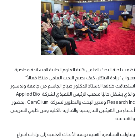
نظمت لجنة البحث العلمي بكلية العلوم الطبية المساندة محاضرة
بعنوان “ريادة الابتكار: كيف يصبح البحث العلمي منتجًا فعالًا”،
استضافت خلالها الاستاذ الدكتور صباح الجاسم من جامعة وندسور،
والذي يشغل حاليًا منصب الرئيس التنفيذي لشركة Applied Bio
Research Inc ومدير البحث والتطوير لشركة CamOlium ، بحضور
أعضاء من الهيئتين التدريسية والادارية بالكلية ومن كليتي التمريض
والهندسة.
وتناولت المحاضرة أهمية ترجمة الأبحاث العلمية إلى براءات اختراع