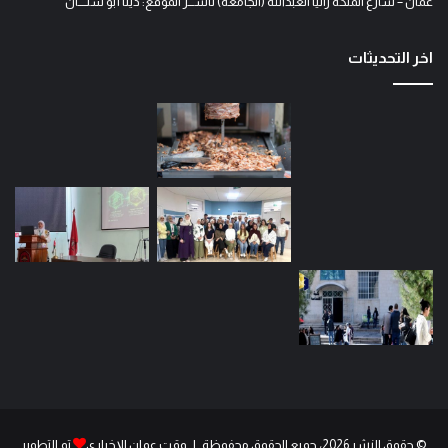
عمان – شارع الملكة رانيا العبدالله (الجامعة) ناشـــر الموقع: دينا أبو سنــــان
اخر التحديثات
© حقوق النشر 2026، جميع الحقوق محفوظة | وقت عمان الإخباري
تم التطوير