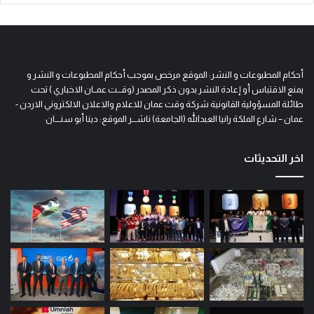
أحكام المطبوعات و النشر: الموقع مرخص بموجب أحكام المطبوعات و النشر و
يمنع الاقتباس أو إعادة النشر بدون ذكر المصدر (وقـــت عمــان الاخباري ) تحت
طائلة المسؤولية القانونية شركة وقت عمان للاعلام والاعلان الالكتروني الاردن -
عمان – شارع الملكة رانيا العبدالله (الجامعة) ناشـــر الموقع: دينا أبو سنــــان
اخر التحديثات