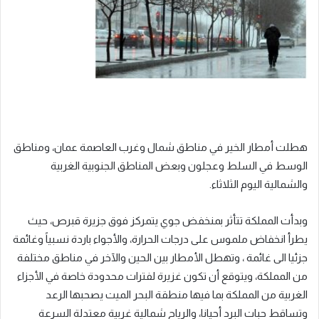
هطلت أمطار الخير في مناطق شمال وغرب العاصمة عمان، ومناطق
الوسط في السلط وعجلون وبعض المناطق الجنوبية الغربية
والشمالية اليوم الثلاثاء.
وبدأت المملكة تتأثر بمنخفض جوي يتمركز فوق جزيرة قبرص، حيث
يطرأ انخفاض ملموس على درجات الحرارة، والأجواء باردة نسبياً وغائمة
جزئيا الى غائمة ، وتهطل الأمطار بين الحين والآخر في مناطق مختلفة
من المملكة، ويتوقع أن تكون غزيرة لفترات محدودة خاصة في الأجزاء
الغربية من المملكة بما فيها منطقة البحر الميت يصحبها الرعد
وتساقط حبات البرد أحيانا، والرياح شمالية غربية معتدلة السرعة