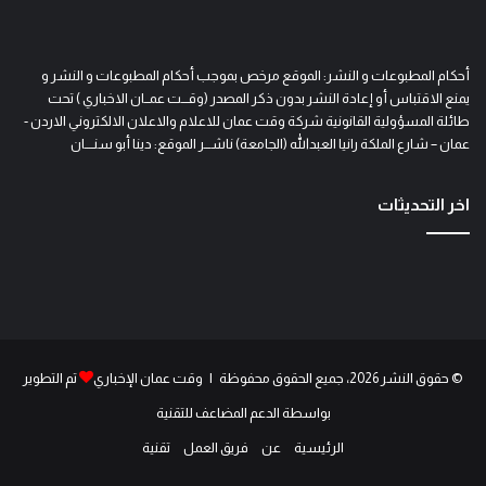
أحكام المطبوعات و النشر: الموقع مرخص بموجب أحكام المطبوعات و النشر و
يمنع الاقتباس أو إعادة النشر بدون ذكر المصدر (وقـــت عمــان الاخباري ) تحت
طائلة المسؤولية القانونية شركة وقت عمان للاعلام والاعلان الالكتروني الاردن -
عمان – شارع الملكة رانيا العبدالله (الجامعة) ناشـــر الموقع: دينا أبو سنــــان
اخر التحديثات
© حقوق النشر 2026، جميع الحقوق محفوظة | وقت عمان الإخباري
تم التطوير
بواسطة الدعم المضاعف للتقنية
الرئيسية
عن
فريق العمل
تقنية