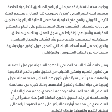
وجاءت هذه الاتفاقية كدعم مالي لبرنامج الصناديق التعليمية الخاصة
بجمعية لجنة اليتيم العربي “بنيان”، وبموجب هذا التعاون، سيقدم البنك
الأردني الكويتي برنامج منح تعليمية مخصص للطلبة الايتام والمحتاجين
في دولة فلسطين الشقيقة، وذلك لمساعدتهم على اتمام دراستهم
لتمكينهم وتأهيلهم للإنخراط في سوق العمل، وذلك من منطلق
مسؤوليته المجتمعية، بهدف دعم فئة الشباب والقطاع التعليمي،
والذي يُعد من أهم أهداف البنك التي تتمحور حول توفير مواردبشرية
مستدامة من الطلبة المتفوقين والمؤهلين
.
ومن جانبه، أشاد السيد البطيخي بالجهود المبذولة من قبل الجمعية
في تطوير التعليم وتمكين الشباب من تحقيق طموحاتهم الأكاديمية
والمهنية. معرباً عن تفاؤله بأن يكون هذا التعاون بمثابة نقطة تحول
إيجابية في حياة الطلبة وتحقيق أحلامهم، وذلك كجزء من مساهمة
البنك في التنمية المستدامة وخدمة المجتمع، ودعم قطاع التعليم
والمساهمة في رفد السوق بالقوى العاملة المؤهلة، مشيراً الى أن
البنك يضع في مقدمة أولوياته التركيز على دعم الجهود الرامية الى
تحقيق التقدم والنهضة بقطاع التعليم.