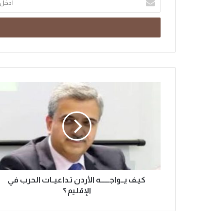
كيـف يــواجــــــه الأردن تـداعيــات الحرب في
الإقليم ؟