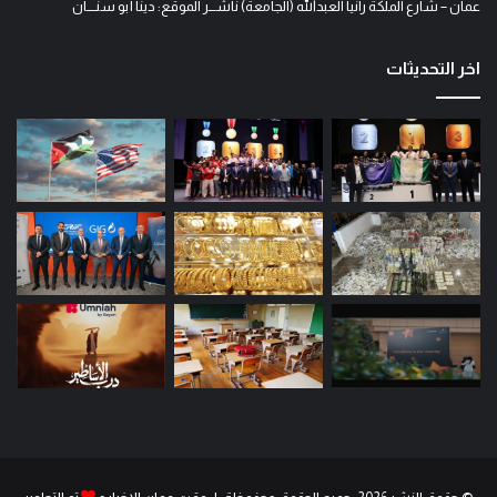
عمان – شارع الملكة رانيا العبدالله (الجامعة) ناشـــر الموقع: دينا أبو سنــــان
اخر التحديثات