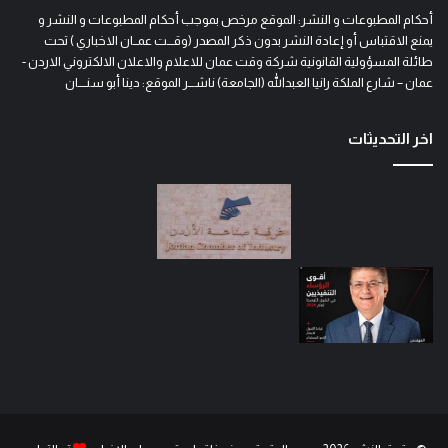
أحكام المطبوعات و النشر: الموقع مرخص بموجب أحكام المطبوعات و النشر و
يمنع الاقتباس أو إعادة النشر بدون ذكر المصدر (وقـــت عمــان الاخباري ) تحت
طائلة المسؤولية القانونية شركة وقت عمان للاعلام والاعلان الالكتروني الاردن -
عمان – شارع الملكة رانيا العبدالله (الجامعة) ناشـــر الموقع: دينا أبو سنــــان
اخر التحديثات