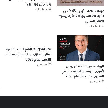
بنينا جيل ورا جيل “
منذ 17 ساعة
غرفة صناعة الأردن: 65% من
احتياجات السوق الغذائية يوفرها
الإنتاج المحلي
منذ 17 ساعة
Signature” التابع لبنك القاهرة
عمّان يطلق حملة جوائز حسابات
التوفير لعام 2026
منذ يومين
الرواد ضمن قائمة فوربس
لأقوى الرؤساء التنفيذيين في
الشرق الأوسط لعام 2026
منذ يومين