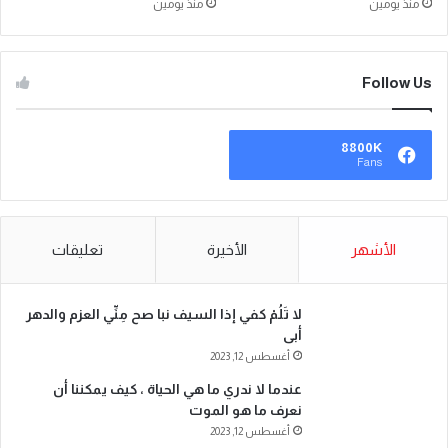
منذ يومين
منذ يومين
Follow Us
8800K
Fans
الأشهر
الأخيرة
تعليقات
لا تَلُمْ كفي إذا السيف نبا صح مِنِّي العزم والدهر
أبى
أغسطس 12, 2023
عندما لا ندري ما هي الحياة ، كيف يمكننا أن
نعرف ما هو الموت
أغسطس 12, 2023