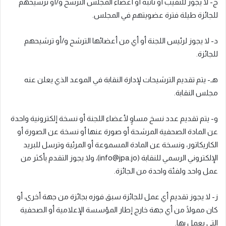
ج- لا يجوز للنقيب أو نائبه أو أعضاء المجلس الترشح و/أو ترشيحهم
للجائزة طيلة فترة عضويتهم في المجلس.
د- لا يجوز لرئيس اللجنة أو أي من أعضائها الترشح و/أو ترشيحهم
للجائزة.
هـ- يتم تقديم الترشيحات لإدارة النقابة في الموعد الذي يعلن عنه
مجلس النقابة.
و- يتم تقديم عدد نسخ مساوٍ لأعضاء اللجنة أو نسخة إلكترونية واحدة
عن المادة الصحفية المرشحة أو صورة عنها أو نسخة عن الصورة أو
الكاريكاتور، ونسخة عن المادة المسموعة أو المرئية وترسل للبريد
الإلكتروني الرسمي للنقابة (info@jpa.jo)، ولا يجوز التقدم بأكثر من
عمل واحد ولفئة واحدة من الجائزة.
ز- لا يجوز تقديم أي عمل للجائزة سبق فوزه بجائزة من جهة أخرى، أو
كان ممولًا من أي جهة خارج إطار المؤسسة الإعلامية أو الصحفية
التي يعمل بها.