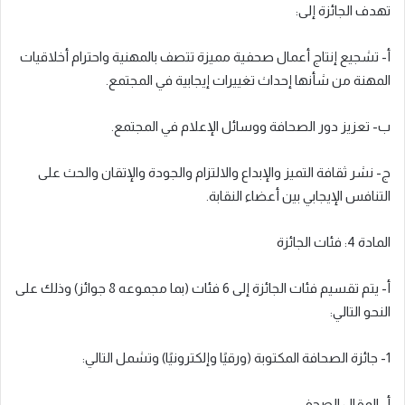
تهدف الجائزة إلى:
أ- تشجيع إنتاج أعمال صحفية مميزة تتصف بالمهنية واحترام أخلاقيات
المهنة من شأنها إحداث تغييرات إيجابية في المجتمع.
ب- تعزيز دور الصحافة ووسائل الإعلام في المجتمع.
ج- نشر ثقافة التميز والإبداع والالتزام والجودة والإتقان والحث على
التنافس الإيجابي بين أعضاء النقابة.
المادة 4: فئات الجائزة
أ- يتم تقسيم فئات الجائزة إلى 6 فئات (بما مجموعه 8 جوائز) وذلك على
النحو التالي:
1- جائزة الصحافة المكتوبة (ورقيًا وإلكترونيًا) وتشمل التالي:
أ- المقال الصحفي