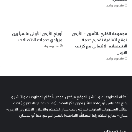
منذ يوم واحد
مجموعة الخليج للتأمين – الأردن
أورنج الأردن الأولى عالمياً بين
توقع اتفاقية تقديم خدمة
مزوّدي خدمات الاتصالات
الاستعلام الائتماني مع كريف
منذ يوم واحد
الأردن
منذ يوم واحد
أحكام المطبوعات و النشر: الموقع مرخص بموجب أحكام المطبوعات و النشر و
يمنع الاقتباس أو إعادة النشر بدون ذكر المصدر (وقـــت عمــان الاخباري ) تحت
طائلة المسؤولية القانونية شركة وقت عمان للاعلام والاعلان الالكتروني الاردن -
عمان – شارع الملكة رانيا العبدالله (الجامعة) ناشـــر الموقع: دينا أبو سنــــان
اخر التحديثات