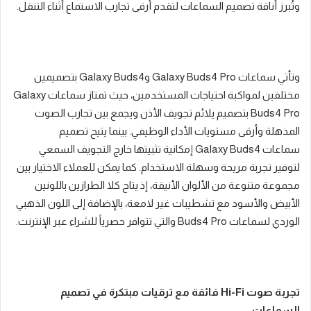
وتُبرز أناقة تصميم السماعات لتقدم أرقى تجارب الاستماع أثناء التنقل
.
وتأتي سماعات
Galaxy Buds4 Pro
و
Galaxy Buds4
بتصميمين
مختلفين لمواكبة احتياجات
المستخدمين، حيث تمتاز سماعات
Galaxy
Buds4 Pro
بتصميم يلائم تجويف الأذن ويجمع بين تجارب الصوت
المذهلة وأرقى مستويات الأداء الوظيفي
.
بينما يتيح تصميم
سماعات
Galaxy Buds4
إمكانية تثبيتها خارج التجويف السمعي
لتوفير تجربة مريحة وسهلة الاستخدام
.
كما يمكن للعملاء الاختيار بين
مجموعة متنوعة
من
الألوان الأنيقة، إذ يتاح كلا الطرازين باللونين
الأبيض والأسود مع تشطيبات غير لامعة، بالإضافة إلى اللون الذهبي
الوردي لسماعات
Buds4 Pro
والتي تتوافر حصرياً للشراء عبر الإنترنت
.
تجربة صوت
Hi-Fi
فائقة مع ترقيات مبتكرة في تصميم
السماعات