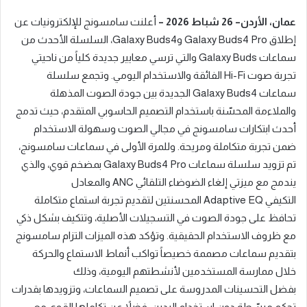
عمان، الأردن
–
26
شباط
2026 –
أعلنت سامسونج للإلكترونيات عن
إطلاق
Galaxy Buds4 Pro
و
Galaxy Buds4
،
السلسلة الأحدث من
سماعات
Galaxy Buds
والتي ترسي معايير جديدة كلياً من ناحيتي
تجربة صوت
Hi-Fi
الفائقة والاستخدام اليومي
.
وتجمع سلسلة
سماعات
Galaxy Buds4
الجديدة بين جودة الصوت المذهلة
والملاءمة المحسّنة باستخدام التصميم الحاسوبي المتقدم، حيث تدمج
أحدث ابتكارات سامسونج في مجالي الصوت وسهولة الاستخدام
ضمن تجربة متكاملة
ومريحة
.
وللمرة الأولى في سماعات سامسونج،
تم تزويد سلسلة سماعات
Galaxy Buds4 Pro
بمضخم قوي، والذي
يندمج مع ميزتي إلغاء الضوضاء التلقائي
ANC
والمعادل
التكيفي
Adaptive EQ
المحسنتين لتقديم تجربة استماع متكاملة
تحافظ على جودة الصوت في التسجيلات الأصلية، وتتكيف بشكل ذكي
مع ظروف الاستخدام الحقيقية
.
وتؤكد هذه الميزات
التزام سامسونج
بتقديم سماعات مصممة خصيصاً تواكب أنماط الاستماع والحركة
خلال ممارسة المستخدمين لأنشطتهم اليومية، وذلك
بفضل
التحسينات المدروسة على تصميم السماعات، وتزويدها بقدرات
تحكم مبسّطة دون استخدام اليدين، فضلاً عن تكاملها القوي مع