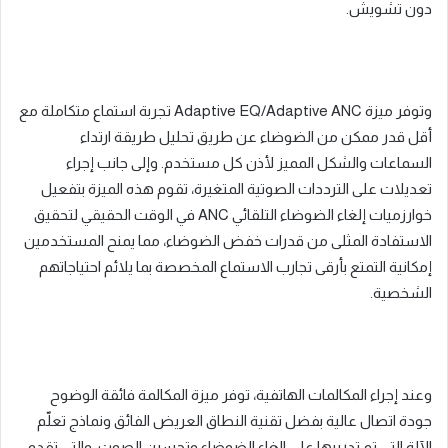
دون تشويش
.
وتوفر ميزة
Adaptive EQ/Adaptive ANC
تجربة استماع متكاملة مع
أقل قدر ممكن من الضوضاء عن طريق تحليل طريقة ارتداء
السماعات والشكل المميز لأذن كل مستخدم
.
وإلى جانب إجراء
تعديلات على الترددات الصوتية المتغيرة، تقوم هذه الميزة بتفعيل
خوارزميات إلغاء الضوضاء التلقائي
ANC
في الوقت الحقيقي لتحقيق
الاستفادة المثلى من قدرات خفض الضوضاء، مما يمنح المستخدمين
إمكانية التمتع بأرقى تجارب الاستماع المخصصة بما يلائم احتياجاتهم
الشخصية
.
وعند إجراء المكالمات الهاتفية، توفر ميزة المكالمة فائقة الوضوح
جودة اتصال عالية بفضل تقنية النطاق العريض الفائق ونماذج تعلّم
الآلة التي تم تدريبها على الغاء الضوضاء وتحسين الصوت، والتي تقدم