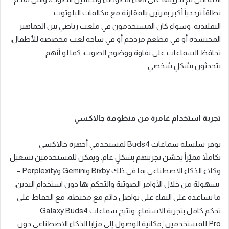
نطاقاً ترددياً أكبر بمرتين بالمقارنة مع مكالمات البلوتوث
التقليدية
.
وسواء كان المستخدمون في ملعب رياضي بين الجماهير
المحتشدة أو في مطعم مزدحم أو في ساحة لعب مخصصة للأطفال،
تحافظ السماعات على نقاوة ووضوح الصوت، كما لو أنهم
يتحدثون
بشكلٍ شخصي
.
تجربة استخدام غامرة من منظومة جالاكسي
توفر سلسلة سماعات
Buds4
لمستخدمي أجهزة جالاكسي
تكاملاً
مميّزاً يحسّن تجربتهم بشكلٍ عام
.
ويمكن للمستخدمين تشغيل
وكلاء الذكاء الاصطناعي بما في ذلك
Bixby
و
Gemini
و
Perplexity
–
بسهولة من خلال الأوامر الصوتية والتحكم بها دون استخدام اليدين،
ما يساعده على البقاء على تواصل دائم مع محيطه، مع الحفاظ على
تحكم كامل بتجربة الاستماع
.
وتتيح سماعات
Galaxy Buds4
Pro
للمستخدمين إمكانية الوصول إلى مزايا الذكاء الاصطناعي دون