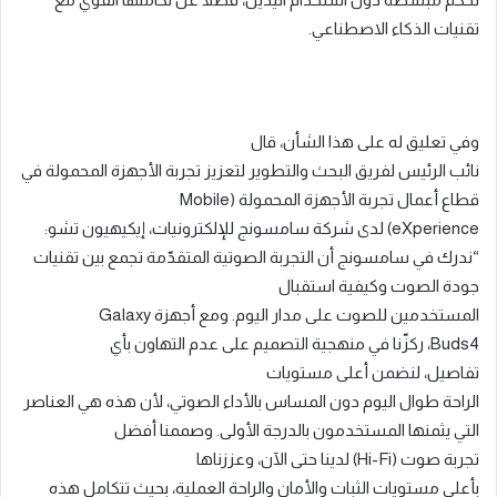
تقنيات الذكاء الاصطناعي
.
وفي تعليق له على هذا الشأن، قال
نائب
الرئيس
لفريق
البحث
والتطوير
لتعزيز
تجربة
الأجهزة
المحمولة
في
قطاع
أعمال
تجربة
الأجهزة
المحمولة
(
Mobile
eXperience
)
لدى
شركة
سامسونج
للإلكترونيات، إيكيهيون
تشو
:
“
ندرك
في سامسونج
أن
التجربة
الصوتية
المتقدّمة
تجمع
بين
تقنيات
جودة
الصوت
وكيفية
استقبال
المستخدمين
للصوت
على
مدار
اليوم
.
ومع
أجهزة
Galaxy
Buds4
،
ركزّنا في
منهجية التصميم على
عدم
التهاون بأي
تفاصيل،
لنضمن
أعلى مستويات
الراحة
طوال
اليوم
دون
المساس
بالأداء
الصوتي،
لأن
هذه
هي
العناصر
التي
يثمنها
المستخدمون بالدرجة الأولى
.
وصممنا
أفضل
تجربة
صوت
(
Hi-Fi
)
لدينا
حتى
الآن،
وعززناها
بأعلى
مستويات
الثبات
والأمان والراحة
العملية،
بحيث
تتكامل هذه