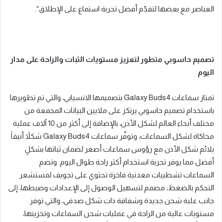
العناصر مع بعضها
لتقدّم
أفضل
تجربة
استماع
على الإطلاق
“.
تصميم حاسوبي متطور لتعزيز مستويات الثبات والراحة على مدار
اليوم
تمتاز سماعات
Galaxy Buds4
بتصميمها الانسيابي، والتي تم تطويرها
باستخدام تصميم حاسوبي يرتكز على ملايين البيانات المجمعة من
مختلف أنحاء العالم لشكل الأذن، بالإضافة إلى أكثر من
10
آلاف عملية
محاكاة لشكل السماعات، وتوفّر سماعات
Galaxy Buds4
شكلاً أنيقاً
يلائم شكل الأذن مع رؤوس سماعات أصغر لضمان ثباتها بشكلٍ
أفضل مما يوفر تجربة استخدام أكثر راحة طوال اليوم
.
وتضم
السماعات تشطيبات معدنية فاخرة تحتوي على تجويف لمستشعر
التحكم بالضغط، مصمم لتسهيل الوصول إلى الإعدادات وضبطها، إلى
جانب علبة شحن جديدة وشفافة ذات شكل صدفي، والتي توفر
مستويات عالية من الراحة في عمليات شحن السماعات وتخزينها،