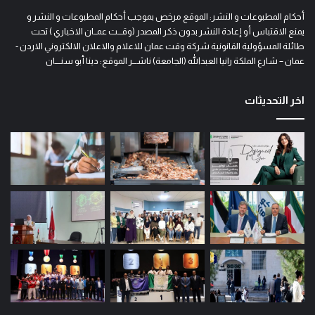
أحكام المطبوعات و النشر: الموقع مرخص بموجب أحكام المطبوعات و النشر و
يمنع الاقتباس أو إعادة النشر بدون ذكر المصدر (وقـــت عمــان الاخباري ) تحت
طائلة المسؤولية القانونية شركة وقت عمان للاعلام والاعلان الالكتروني الاردن -
عمان – شارع الملكة رانيا العبدالله (الجامعة) ناشـــر الموقع: دينا أبو سنــــان
اخر التحديثات