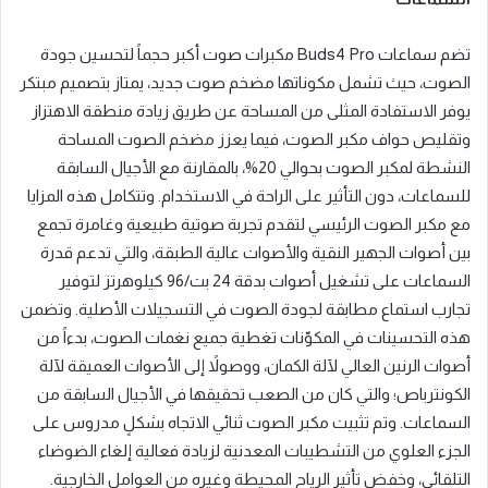
تضم سماعات
Buds4 Pro
مكبرات صوت أكبر حجماً لتحسين جودة
الصوت، حيث تشمل مكوناتها مضخم صوت جديد، يمتاز بتصميم مبتكر
يوفر الاستفادة المثلى من المساحة عن طريق زيادة منطقة الاهتزاز
وتقليص حواف مكبر الصوت، فيما يعزز مضخم الصوت المساحة
النشطة لمكبر الصوت بحوالي
20%
، بالمقارنة مع الأجيال السابقة
للسماعات، دون التأثير على الراحة في الاستخدام
.
وتتكامل هذه المزايا
مع مكبر الصوت الرئيسي لتقدم تجربة صوتية طبيعية وغامرة تجمع
بين أصوات الجهير النقية والأصوات عالية الطبقة، والتي تدعم قدرة
السماعات على تشغيل أصوات بدقة
24
بت
/96
كيلوهرتز لتوفير
تجارب استماع مطابقة لجودة الصوت في التسجيلات الأصلية
.
وتضمن
هذه التحسينات في المكوّنات تغطية جميع نغمات الصوت، بدءاً من
أصوات الرنين العالي لآلة الكمان، ووصولاً إلى الأصوات العميقة لآلة
الكونترباص؛ والتي كان من الصعب تحقيقها في الأجيال السابقة من
السماعات
.
وتم تثبيت مكبر الصوت ثنائي الاتجاه بشكلٍ مدروس على
الجزء العلوي من التشطيبات المعدنية لزيادة فعالية إلغاء الضوضاء
التلقائي، وخفض تأثير الرياح المحيطة وغيره من العوامل الخارجية
.