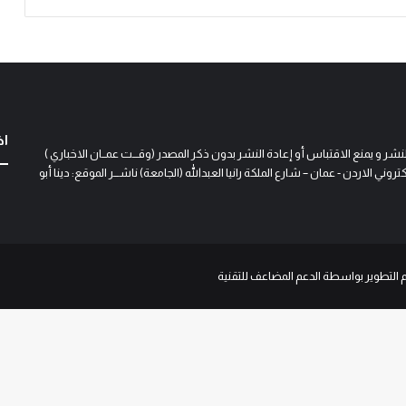
اخ
و يمنع الاقتباس أو إعادة النشر بدون ذكر المصدر (وقـــت عمــان الاخباري )
 الاردن - عمان – شارع الملكة رانيا العبدالله (الجامعة) ناشـــر الموقع: دينا أبو
م التطوير بواسطة الدعم المضاعف للتقنية