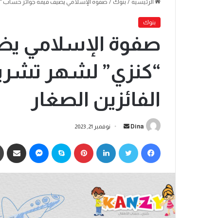
الرئيسية
/
بنوك
/
صفوة الإسلامي يضيف قيمة جوائز حساب “كنزي” لشهر تشرين 
بنوك
صفوة الإسلامي يض
الفائزين الصغار
Dina
نوفمبر 21, 2023