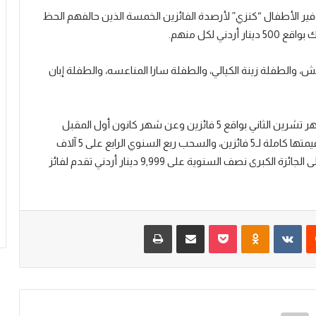
ر الأطفال “كنزي” لأرصدة الفائزين الخمسة الذين حالفهم الحظ
 والطفلة زينة الكيالي، والطفلة سارا المناعسه، والطفلة إبان
هذا وسيجري البنك السحوبات الأخيرة لعام 2023 عن شهر تشرين الثاني بواقع 5 فائزين وعن شهر كانون أول المقبل
والمتضمن السحب الشهري على 500 دينار أردني تقدم قيمتها كاملة لـ5 فائزين، والسحب ربع السنوي الرابع على 5 آلاف
دينار أردني تقدم قيمتها لفائز واحد، فضلاً عن السحب على الجائزة الكبرى نصف السنوية على 9,999 دينار أردني تقدم لفائز