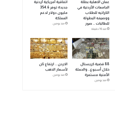
عمان الاهلية بطلة
اتفاقية أمريكية أردنية
الجامعات الأردنية في
جديدة توفر 354.6
الكراتيه للطلاب
مليون دولار لدعم
ووصيفه البطولة
المملكة
للطالبات .. صور
منذ يومين
منذ 16 دقيقة
88 قضية كريستال
الاردن .. ارتفاع ثان
خلال أسبوع.. والحملة
لأسعار الذهب
الأمنية مستمرة
منذ يومين
منذ يومين