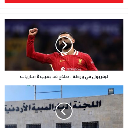
ليفربول في ورطة.. صلاح قد يغيب 8 مباريات