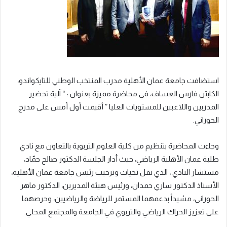
استضافت جامعة عمان الأهلية مدرب المنتخب الوطني للتايكواندو،
الكابتن فارس العساف، في محاضرة مميزة بعنوان : “ آلية تحضير
المدربين واللاعبين للمستويات العليا ” أقيمت أول أمس على مدرج
الحوراني.
وجاءت المحاضرة بتنظيم من كلية العلوم التربوية بالتعاون مع نادي
طلبة عمان الأهلية الرياضي، حيث أدار الجلسة الدكتور صالح حمّاد،
مستشار النادي ، الذي نقل تحيات وترحيب رئيس جامعة عمان الأهلية،
الأستاذ الدكتور ساري حمدان، ورئيس هيئة المديرين، الدكتور ماهر
الحوراني، مشيداً بدعمهما المستمر للرياضة والرياضيين، وحرصهما
على تعزيز الحراك الرياضي والتربوي في الجامعة والمجتمع المحلي.