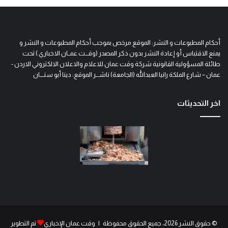
أحكام المطبوعات و النشر: الموقع مرخص بموجب أحكام المطبوعات و النشر و
يمنع الاقتباس أو إعادة النشر بدون ذكر المصدر (وقـــت عمــان الاخباري ) تحت
طائلة المسؤولية القانونية شركة وقت عمان للاعلام والاعلان الالكتروني الاردن -
عمان – شارع الملكة رانيا العبدالله (الجامعة) ناشـــر الموقع: دينا أبو سنــــان
اخر التحديثات
© حقوق النشر 2026، جميع الحقوق محفوظة | وقت عمان الإخباري
تم التطوير