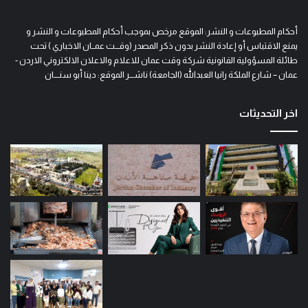
أحكام المطبوعات و النشر: الموقع مرخص بموجب أحكام المطبوعات و النشر و
يمنع الاقتباس أو إعادة النشر بدون ذكر المصدر (وقـــت عمــان الاخباري ) تحت
طائلة المسؤولية القانونية شركة وقت عمان للاعلام والاعلان الالكتروني الاردن -
عمان – شارع الملكة رانيا العبدالله (الجامعة) ناشـــر الموقع: دينا أبو سنــــان
اخر التحديثات