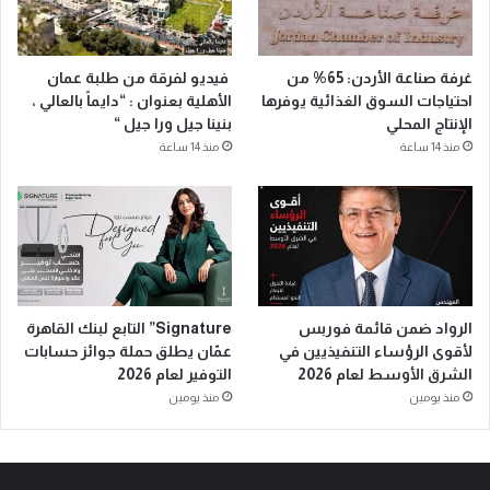
غرفة صناعة الأردن: 65% من
فيديو لفرقة من طلبة عمان
احتياجات السوق الغذائية يوفرها
الأهلية بعنوان : “دايماً بالعالي ،
الإنتاج المحلي
بنينا جيل ورا جيل “
منذ 14 ساعة
منذ 14 ساعة
الرواد ضمن قائمة فوربس
Signature” التابع لبنك القاهرة
لأقوى الرؤساء التنفيذيين في
عمّان يطلق حملة جوائز حسابات
الشرق الأوسط لعام 2026
التوفير لعام 2026
منذ يومين
منذ يومين